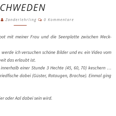
SCHWEDEN
2023
–
Kommentare
3
Zanderlehrling
SEENPLATTE
0 Kommentare
UND
SCHWEDEN
oot mit meiner Frau und die Seenplatte zwischen Meck-
 werde ich versuchen schöne Bilder und ev. ein Video vom
it das erlaubt ist.
 innerhalb einer Stunde 3 Hechte (45, 60, 70) keschern …
edfische dabei (Güster, Rotaugen, Brachse). Einmal ging
r oder Aal dabei sein wird.