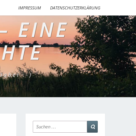
IMPRESSUM
DATENSCHUTZERKLÄRUNG
– EINE
CHTE
abei :-)
Suchen
Suchen
nach: