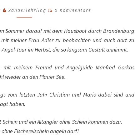
TOUR
Kommentare
2
Zanderlehrling
0 Kommentare
GEPLANT
ur im Sommer darauf mit dem Hausboot durch Brandenburg
f mit meiner Frau Adler zu beobachten und auch dort zu
-Angel-Tour im Herbst, die so langsam Gestalt annimmt.
be mit meinem Freund und Angelguide Manfred Gorkas
l wieder an den Plauer See.
ngs vom letzten Jahr Christian und Mario dabei sind und
sagt haben.
mit Schein und ein Altangler ohne Schein kommen dazu.
ohne Fischereischein angeln darf!