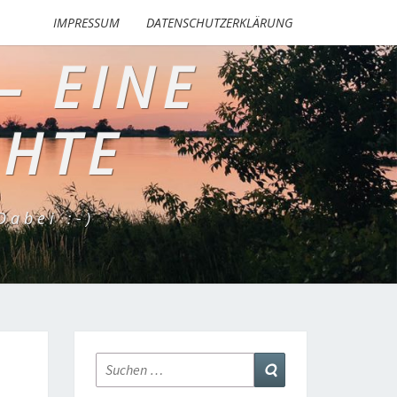
IMPRESSUM
DATENSCHUTZERKLÄRUNG
– EINE
CHTE
abei :-)
Suchen
Suchen
nach: