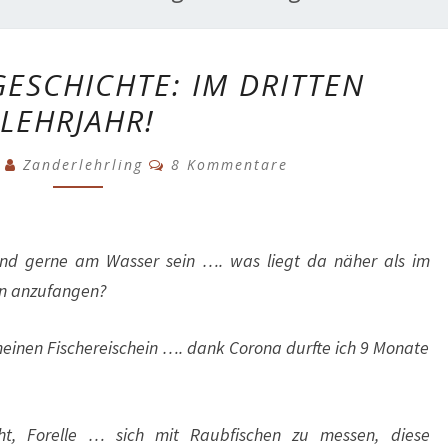
EINE
ESCHICHTE: IM DRITTEN
ANGLERGESCHICHTE:
LEHRJAHR!
IM
DRITTEN
Kommentare
1
Zanderlehrling
8 Kommentare
LEHRJAHR!
nd gerne am Wasser sein …. was liegt da näher als im
ln anzufangen?
meinen Fischereischein …. dank Corona durfte ich 9 Monate
cht, Forelle … sich mit Raubfischen zu messen, diese