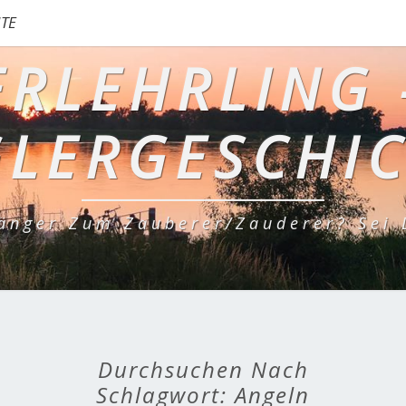
TE
RLEHRLING 
LERGESCHI
änger Zum Zauberer/Zauderer? Sei D
Durchsuchen Nach
Schlagwort:
Angeln